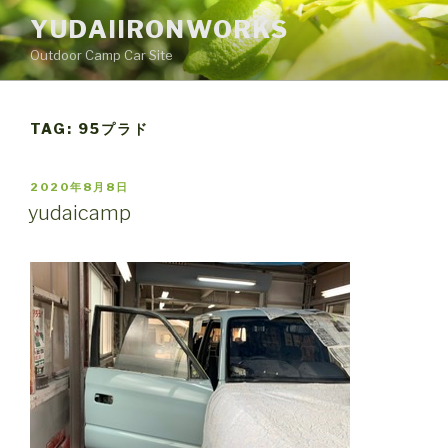
Skip
YUDAIIRONWORKS
to
Outdoor Camp Car Site
content
TAG:
95プラド
POSTED
2020年8月8日
ON
yudaicamp